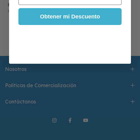
Servicio Flux
$2,399.00
-
54
% OFF
$5,236.25
Obtener mi Descuento
Nosotros
Políticas de Comercialización
Contáctanos