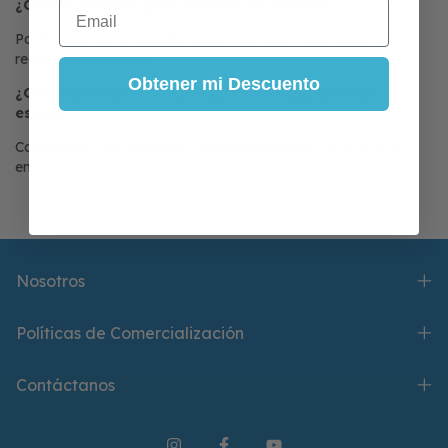
Email
¿Cuál es el plazo para realizar un cambio?
Podés solicitar un cambio dentro de los 15 días luego de
realizada la compra.
Obtener mi Descuento
¿Qué debo hacer si el producto no llega en buen
estado?
Contactate con nosotros a
info@airesaurum.com.mx
y te
enviaremos uno nuevo.
Nosotros
Políticas de Comercialización
Contáctanos