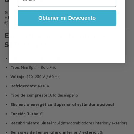
🔌
Voltaje:
220–230 V / 60 Hz
Obtener mi Descuento
❄️
Modelo Solo Frío
📦
Incluye kit básico de conexión. Instalación no incluida.
Especificaciones técnicas –
SETCLF121J
Capacidad de enfriamiento:
12,000 BTU/h (1 tonelada)
Tipo:
Mini Split – Solo Frío
Voltaje:
220–230 V / 60 Hz
Refrigerante:
R410A
Tipo de compresor:
Alto desempeño
Eficiencia energética:
Superior al estándar nacional
Función Turbo:
Sí
Recubrimiento BlueFin:
Sí (intercambiadores interior y exterior)
Sensores de temperatura interior / exterior:
Sí