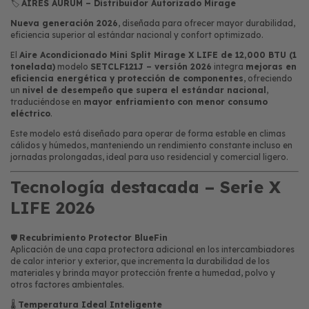
🏷️
AIRES AURUM – Distribuidor Autorizado Mirage
Nueva generación 2026
, diseñada para ofrecer mayor durabilidad,
eficiencia superior al estándar nacional y confort optimizado.
El
Aire Acondicionado Mini Split Mirage X LIFE de 12,000 BTU (1
tonelada)
modelo
SETCLF121J – versión 2026
integra
mejoras en
eficiencia energética y protección de componentes
, ofreciendo
un
nivel de desempeño que supera el estándar nacional
,
traduciéndose en
mayor enfriamiento con menor consumo
eléctrico
.
Este modelo está diseñado para operar de forma estable en climas
cálidos y húmedos, manteniendo un rendimiento constante incluso en
jornadas prolongadas, ideal para uso residencial y comercial ligero.
Tecnología destacada – Serie X
LIFE 2026
🛡️
Recubrimiento Protector BlueFin
Aplicación de una capa protectora adicional en los intercambiadores
de calor interior y exterior, que incrementa la durabilidad de los
materiales y brinda mayor protección frente a humedad, polvo y
otros factores ambientales.
🌡️
Temperatura Ideal Inteligente