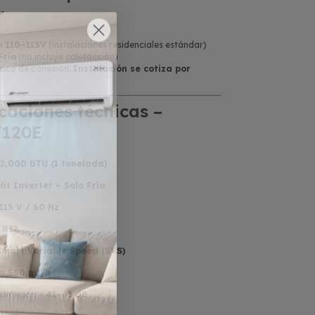
r
n 110–115V
(instalaciones residenciales estándar)
Frío
(no incluye calefacción)
ásico de conexión.
Instalación se cotiza por
caciones técnicas –
120E
12,000 BTU (1 tonelada)
lit Inverter – Solo Frío
115 V / 60 Hz
:
R32
Smart Variable Speed (SVS)
≈ 550 m³/h
 interior:
≈ 41–43 dB