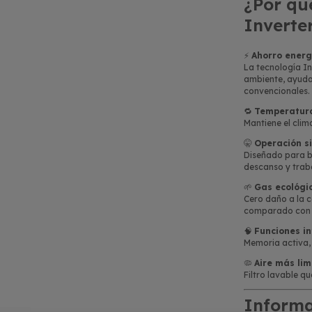
¿Por qu
Inverter
⚡
Ahorro energ
La tecnología In
ambiente, ayuda
convencionales.
🔁
Temperatura
Mantiene el clim
🤫
Operación si
Diseñado para br
descanso y trab
🌱
Gas ecológi
Cero daño a la 
comparado con r
🧠
Funciones in
Memoria activa,
🦠
Aire más lim
Filtro lavable q
Informa