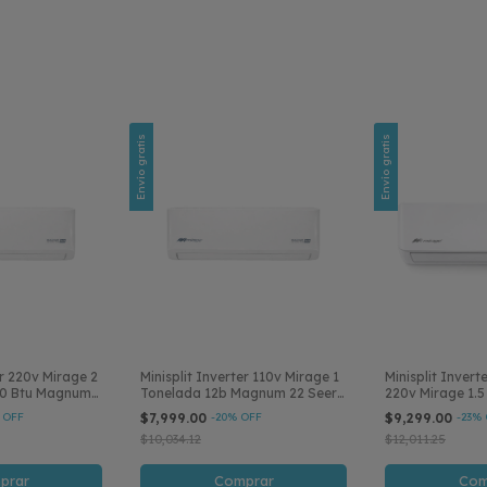
Envío gratis
Envío gratis
er 220v Mirage 2
Minisplit Inverter 110v Mirage 1
Minisplit Invert
00 Btu Magnum
Tonelada 12b Magnum 22 Seer
220v Mirage 1.
Solo Frío
 OFF
$7,999.00
-
20
% OFF
$9,299.00
-
23
% 
$10,034.12
$12,011.25
prar
Comprar
Com