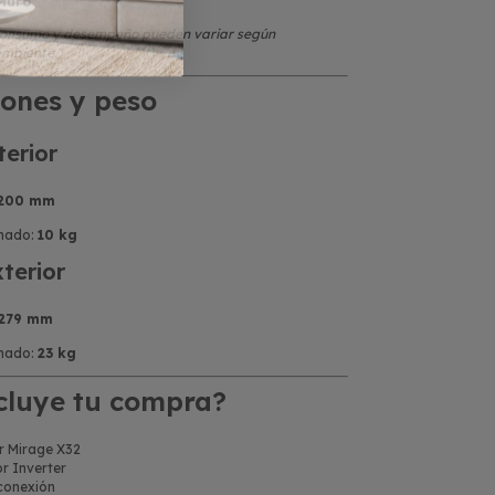
Muro
 consumo y desempeño pueden variar según
ambiente.)
ones y peso
terior
× 200 mm
mado:
10 kg
terior
 279 mm
mado:
23 kg
cluye tu compra?
r Mirage X32
r Inverter
 conexión