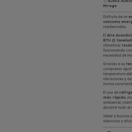
🏷️
AIRES AURUM 
Mirage
Disfruta de un
e
consumo energ
residenciales.
El
Aire Acondic
BTU (1 tonelad
climatizar
recám
funcionando co
necesidad de ins
Gracias a su
tec
compresor ajust
temperatura del
vibraciones y 
forma constante
El uso de
refrig
más rápido
, m
ambiental, mant
durante todo el 
Ideal si buscas 
silencioso y efic