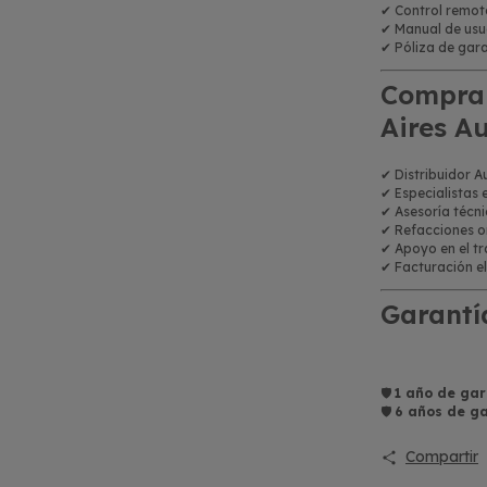
✔ Control remot
✔ Manual de usu
✔ Póliza de gar
Compra 
Aires A
✔ Distribuidor 
✔ Especialistas 
✔ Asesoría técn
✔ Refacciones or
✔ Apoyo en el tr
✔ Facturación el
Garantí
🛡️
1 año de gar
🛡️
6 años de g
Compartir