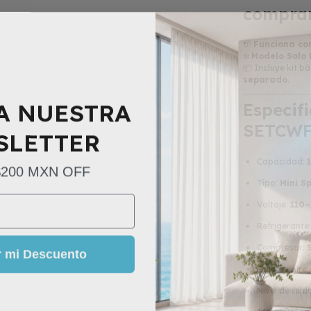
compra
🔌
Funciona co
❄️
Modelo Solo 
📦 Incluye kit b
separado.
A NUESTRA
Especifi
SETCWF
SLETTER
Capacidad:
$200 MXN OFF
Tipo:
Mini Sp
Voltaje:
110–
Refrigerante
r mi Descuento
Compresor:
Flujo de aire:
Nivel de ruido