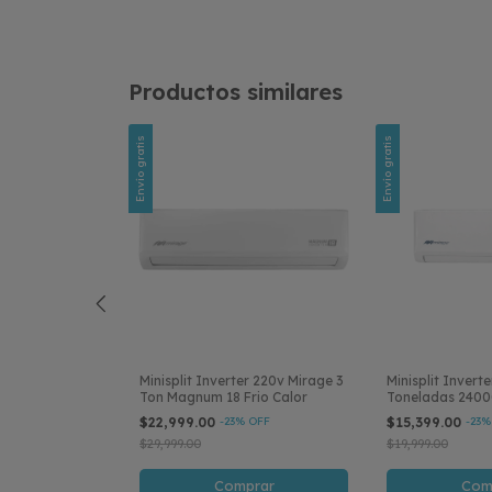
Productos similares
Envío gratis
Envío gratis
er X 220v Mirage
Minisplit Inverter 220v Mirage 3
Minisplit Invert
0 Btu R32 Solo
Ton Magnum 18 Frio Calor
Toneladas 240
22
OFF
$22,999.00
-
23
% OFF
$15,399.00
-
23
%
$29,999.00
$19,999.00
prar
Comprar
Com