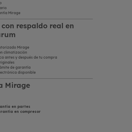
o
ario
antía Mirage
con respaldo real en
urum
Autorizado Mirage
en climatización
ica antes y después de tu compra
iginales
ámite de garantía
ectrónica disponible
a Mirage
antía en partes
arantía en compresor