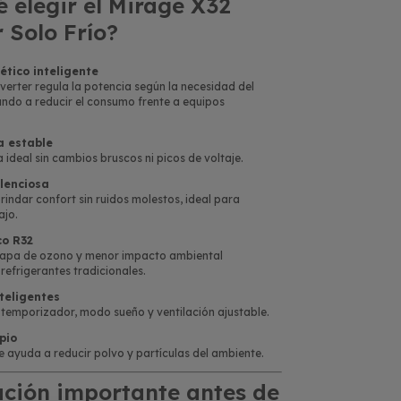
é elegir el Mirage X32
 Solo Frío?
ético inteligente
verter regula la potencia según la necesidad del
ndo a reducir el consumo frente a equipos
 estable
a ideal sin cambios bruscos ni picos de voltaje.
lenciosa
indar confort sin ruidos molestos, ideal para
ajo.
co R32
capa de ozono y menor impacto ambiental
efrigerantes tradicionales.
teligentes
 temporizador, modo sueño y ventilación ajustable.
pio
ue ayuda a reducir polvo y partículas del ambiente.
ción importante antes de