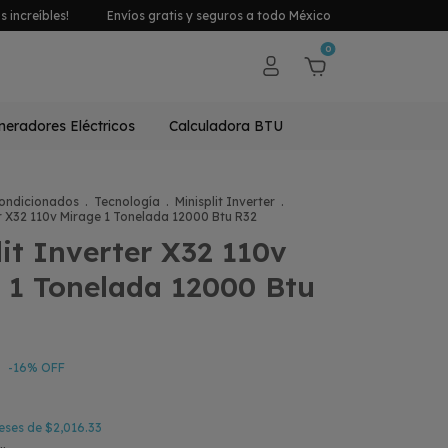
 increíbles!
Envíos gratis y seguros a todo México
0
eradores Eléctricos
Calculadora BTU
condicionados
.
Tecnología
.
Minisplit Inverter
.
er X32 110v Mirage 1 Tonelada 12000 Btu R32
lit Inverter X32 110v
 1 Tonelada 12000 Btu
-
16
% OFF
reses de
$2,016.33