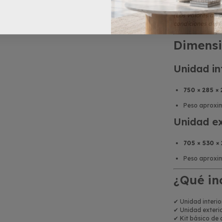
Instalación:
(Los valores de
condiciones del 
Dimensi
Unidad in
750 × 285 
Peso aproxi
Unidad ex
705 × 530 ×
Peso aproxi
¿Qué in
✔ Unidad interio
✔ Unidad exterio
✔ Kit básico de