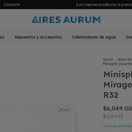
Contacto
¡Los mejores productos a precios
os
Repuestos y Accesorios
Calentadores de agua
Gen
Inicio
.
Aires A
Minisplit Invert
Minisp
Mirage
R32
$6,049.00
$7,234.12
3
meses sin inte