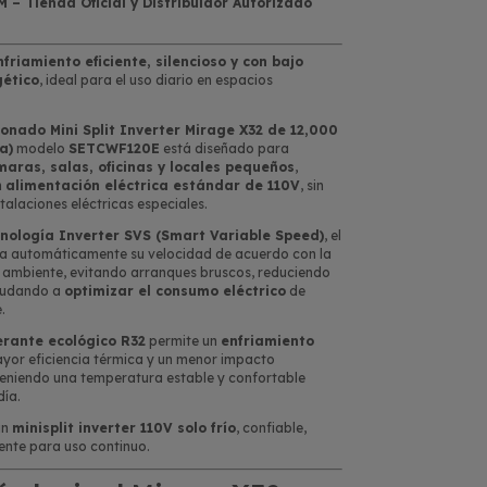
– Tienda Oficial y Distribuidor Autorizado
nfriamiento eficiente, silencioso y con bajo
ético
, ideal para el uso diario en espacios
ionado Mini Split Inverter Mirage X32 de 12,000
a)
modelo
SETCWF120E
está diseñado para
aras, salas, oficinas y locales pequeños
,
n
alimentación eléctrica estándar de 110V
, sin
talaciones eléctricas especiales.
nología Inverter SVS (Smart Variable Speed)
, el
a automáticamente su velocidad de acuerdo con la
 ambiente, evitando arranques bruscos, reduciendo
ayudando a
optimizar el consumo eléctrico
de
.
erante ecológico R32
permite un
enfriamiento
ayor eficiencia térmica y un menor impacto
eniendo una temperatura estable y confortable
día.
un
minisplit inverter 110V solo frío
, confiable,
iente para uso continuo.