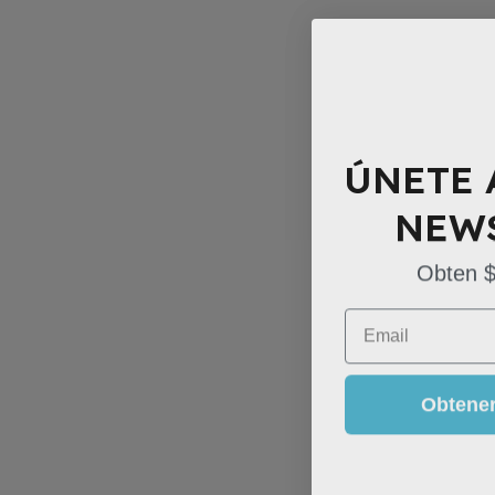
ÚNETE 
NEW
Obten 
Email
Obtene