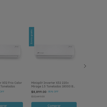
Envío gratis
Envío gratis
er X32 Frio Calor
Minisplit Inverter X32 220v
Minisplit Inver
5 Toneladas
Mirage 1.5 Toneladas 18000 B
2 Toneladas 24
R32
Solo Frío
OFF
$8,899.00
-
35
% OFF
$12,199.00
-
34
$13,649.00
$18,499.00
prar
Comprar
Com